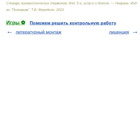
Словарь лингвистических терминов: Изд. 5-е, испр-е и дополн. — Назрань: Изд-
во "Пилигрим"
.
Т.В. Жеребило
.
2010
.
Игры ⚽
Поможем решить контрольную работу
литературный монтаж
лиценция