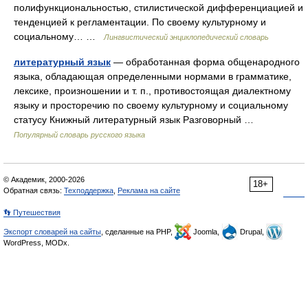
полифункциональностью, стилистической дифференциацией и
тенденцией к регламентации. По своему культурному и
социальному… …
Лингвистический энциклопедический словарь
литературный язык
— обработанная форма общенародного
языка, обладающая определенными нормами в грамматике,
лексике, произношении и т. п., противостоящая диалектному
языку и просторечию по своему культурному и социальному
статусу Книжный литературный язык Разговорный …
Популярный словарь русского языка
© Академик, 2000-2026
18+
Обратная связь:
Техподдержка
,
Реклама на сайте
👣 Путешествия
Экспорт словарей на сайты
, сделанные на PHP,
Joomla,
Drupal,
WordPress, MODx.